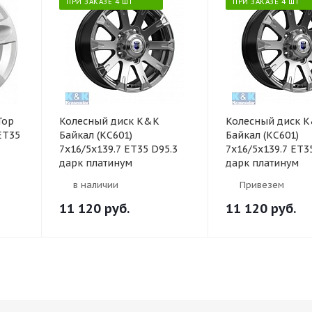
ПРИ ЗАКАЗЕ 4 ШТ
ПРИ ЗАКАЗЕ 4 ШТ
Тор
Колесный диск K&K
Колесный диск 
ET35
Байкал (КС601)
Байкал (КС601)
7x16/5x139.7 ET35 D95.3
7x16/5x139.7 ET3
дарк платинум
дарк платинум
в наличии
Привезем
11 120
руб.
11 120
руб.