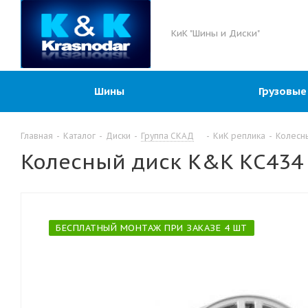
КиК "Шины и Диски"
Шины
Грузовые
Главная
-
Каталог
-
Диски
-
Группа СКАД
-
КиК реплика
-
Колесны
Колесный диск K&K КС434 (
БЕСПЛАТНЫЙ МОНТАЖ ПРИ ЗАКАЗЕ 4 ШТ