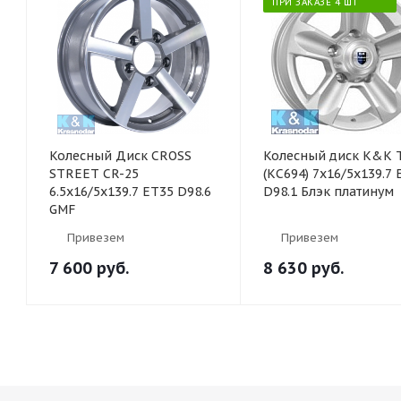
ПРИ ЗАКАЗЕ 4 ШТ
Колесный Диск CROSS
Колесный диск K&K 
STREET CR-25
(КС694) 7x16/5x139.7 
6.5х16/5х139.7 ET35 D98.6
D98.1 Блэк платинум
GMF
Привезем
Привезем
7 600
руб.
8 630
руб.