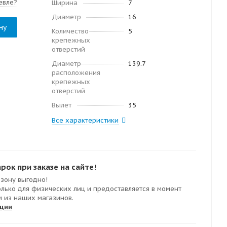
евле?
Ширина
7
Диаметр
16
ну
Количество
5
крепежных
отверстий
Диаметр
139.7
расположения
крепежных
отверстий
Вылет
35
Все характеристики
ок при заказе на сайте!
езону выгодно!
олько для физических лиц и предоставляется в момент
м из наших магазинов.
кции