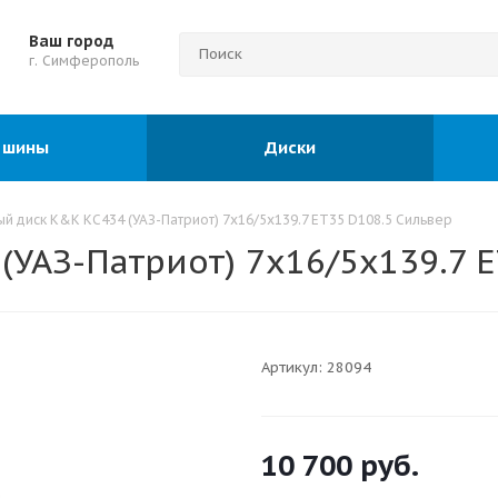
Ваш город
г. Симферополь
 шины
Диски
й диск K&K КС434 (УАЗ-Патриот) 7x16/5x139.7 ET35 D108.5 Сильвер
УАЗ-Патриот) 7x16/5x139.7 
Артикул:
28094
10 700
руб.