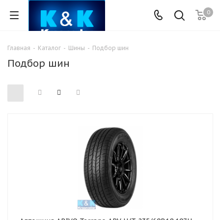
0
Главная
-
Каталог
-
Шины
-
Подбор шин
Подбор шин