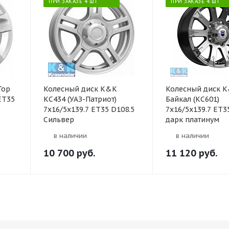
ПРИ ЗАКАЗЕ 4 ШТ
ПРИ ЗАКАЗЕ 4 ШТ
Тор
Колесный диск K&K
Колесный диск 
ET35
КС434 (УАЗ-Патриот)
Байкал (КС601)
7x16/5x139.7 ET35 D108.5
7x16/5x139.7 ET3
Сильвер
дарк платинум
в наличии
в наличии
10 700
руб.
11 120
руб.