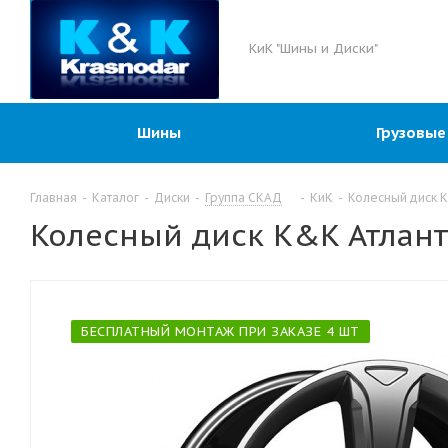
КиК "Шины и Диски"
Шины
Грузовые
Главная
-
Каталог
-
Диски
-
Группа СКАД
-
КиК
-
Колесный диск K
Колесный диск K&K Атлант 
БЕСПЛАТНЫЙ МОНТАЖ ПРИ ЗАКАЗЕ 4 ШТ