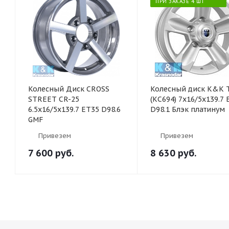
ПРИ ЗАКАЗЕ 4 ШТ
Колесный Диск CROSS
Колесный диск K&K 
STREET CR-25
(КС694) 7x16/5x139.7 
6.5х16/5х139.7 ET35 D98.6
D98.1 Блэк платинум
GMF
Привезем
Привезем
7 600
руб.
8 630
руб.