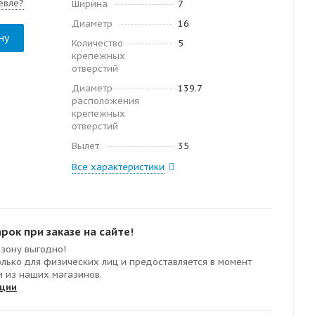
евле?
Ширина
7
Диаметр
16
ну
Количество
5
крепежных
отверстий
Диаметр
139.7
расположения
крепежных
отверстий
Вылет
35
Все характеристики
ок при заказе на сайте!
езону выгодно!
олько для физических лиц и предоставляется в момент
м из наших магазинов.
кции