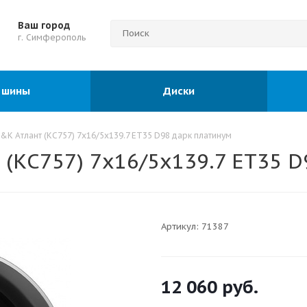
Ваш город
г. Симферополь
 шины
Диски
&K Атлант (КС757) 7x16/5x139.7 ET35 D98 дарк платинум
(КС757) 7x16/5x139.7 ET35 
Артикул:
71387
12 060
руб.