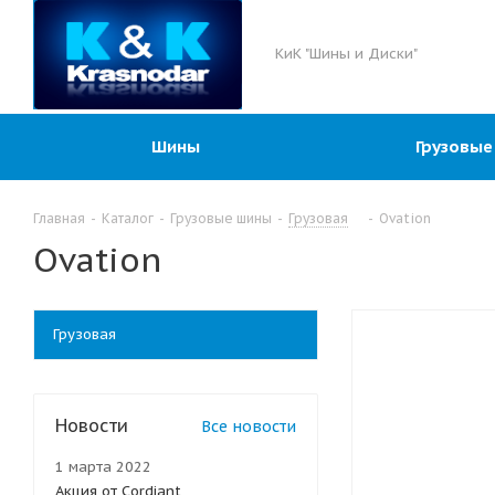
КиК "Шины и Диски"
Шины
Грузовые
Главная
-
Каталог
-
Грузовые шины
-
Грузовая
-
Ovation
Ovation
Грузовая
Новости
Все новости
1 марта 2022
Акция от Cordiant