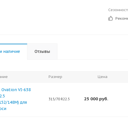
Сезонност
Реком
и наличие
Отзывы
ание
Размер
Цена
Ovation VI-638
2.5
25 000
руб.
315/70 R22.5
152/148M) для
оси