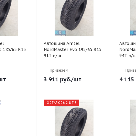
el
Автошина Amtel
Автоши
o 185/65 R15
NordMaster Evo 195/65 R15
NordMas
91T н/ш
94T н/
Привезем
Прив
шт
3 911
руб.
/шт
4 115
ОСТАЛОСЬ 2 ШТ !