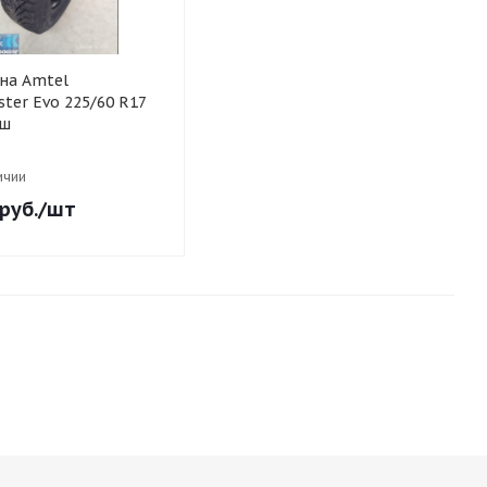
на Amtel
ter Evo 225/60 R17
/ш
ичии
руб.
/шт