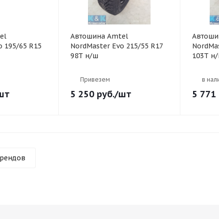
el
Автошина Amtel
Автоши
o 195/65 R15
NordMaster Evo 215/55 R17
NordMas
98T н/ш
103T н
Привезем
в нал
шт
5 250
руб.
/шт
5 771
брендов