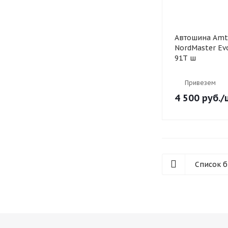
Автошина Amt
NordMaster Ev
91T ш
Привезем
4 500
руб.
/
Список 