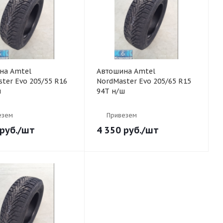
на Amtel
Автошина Amtel
ter Evo 205/55 R16
NordMaster Evo 205/65 R15
ш
94T н/ш
езем
Привезем
руб.
/шт
4 350
руб.
/шт