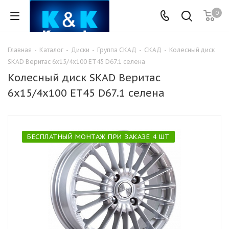
0
Главная
-
Каталог
-
Диски
-
Группа СКАД
-
СКАД
-
Колесный диск
SKAD Веритас 6x15/4x100 ET45 D67.1 селена
Колесный диск SKAD Веритас
6x15/4x100 ET45 D67.1 селена
БЕСПЛАТНЫЙ МОНТАЖ ПРИ ЗАКАЗЕ 4 ШТ