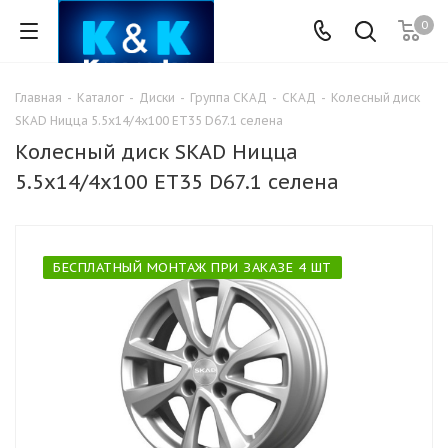
0
Главная
-
Каталог
-
Диски
-
Группа СКАД
-
СКАД
-
Колесный диск
SKAD Ницца 5.5x14/4x100 ET35 D67.1 селена
Колесный диск SKAD Ницца
5.5x14/4x100 ET35 D67.1 селена
БЕСПЛАТНЫЙ МОНТАЖ ПРИ ЗАКАЗЕ 4 ШТ