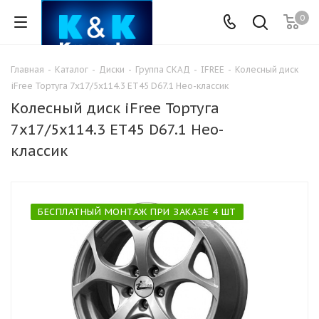
0
Главная
-
Каталог
-
Диски
-
Группа СКАД
-
IFREE
-
Колесный диск
iFree Тортуга 7x17/5x114.3 ET45 D67.1 Нео-классик
Колесный диск iFree Тортуга
7x17/5x114.3 ET45 D67.1 Нео-
классик
БЕСПЛАТНЫЙ МОНТАЖ ПРИ ЗАКАЗЕ 4 ШТ