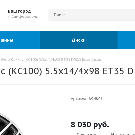
Ваш город
г. Симферополь
 шины
Диски
iFree Кайкос (КС100) 5.5x14/4x98 ET35 D58.5 Блэк Джек
с (КС100) 5.5x14/4x98 ET35 D
Артикул:
694801
8 030
руб.
Привезем
Нашли деш