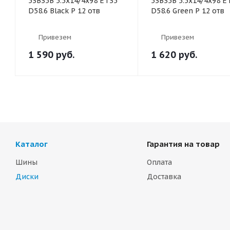
53B35B 5.5x14/4x98 ET35
53B35B 5.5x14/4x98 E
D58.6 Black P 12 отв
D58.6 Green P 12 отв
Привезем
Привезем
1 590
руб.
1 620
руб.
Каталог
Гарантия на товар
Шины
Оплата
Диски
Доставка