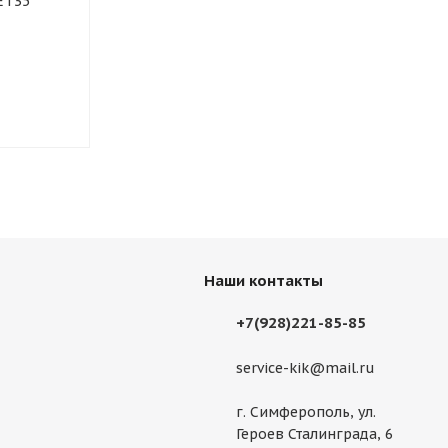
ET35
5.5x14/4x98 ET35 D58.5
Кайкос (КС10
Хай Вэй
5.5x14/4x98 
Хай Вэй
Привезем
Привезем
5 890
руб.
7 450
руб.
Наши контакты
+7(928)221-85-85
service-kik@mail.ru
г. Симферополь, ул.
Героев Сталинграда, 6