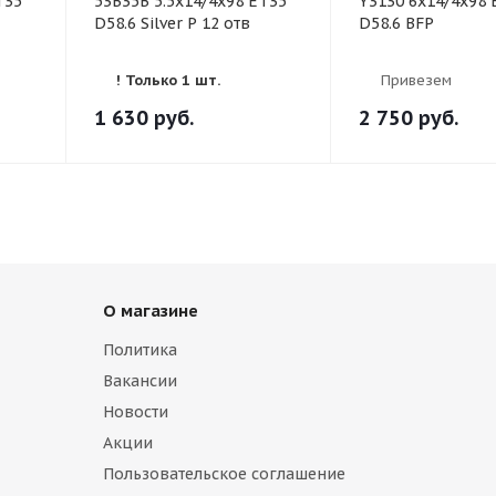
T35
53B35B 5.5x14/4x98 ET35
Y3130 6x14/4x98 
D58.6 Silver P 12 отв
D58.6 BFP
! Только 1 шт.
Привезем
1 630
руб.
2 750
руб.
О магазине
Политика
Вакансии
Новости
Акции
Пользовательское соглашение