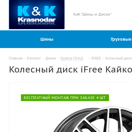
КиК "Шины и Диски"
Шины
Грузовые
Главная
-
Каталог
-
Диски
-
Группа СКАД
-
IFREE
-
Колесный диск 
Колесный диск iFree Кайко
БЕСПЛАТНЫЙ МОНТАЖ ПРИ ЗАКАЗЕ 4 ШТ