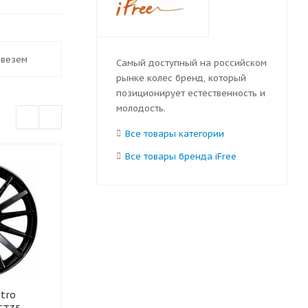
ивезем
Самый доступный на российском
рынке колес бренд, который
позиционирует естественность и
молодость.
Все товары категории
Все товары бренда iFree
БЕСПЛАТНЫЙ МОНТАЖ
БЕСПЛАТНЫЙ 
ПРИ ЗАКАЗЕ 4 ШТ
ПРИ ЗАКАЗЕ 4 
tro
Колесный диск iFree Эвил
Колесный дис