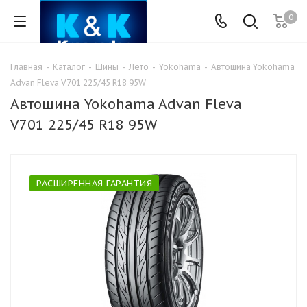
0
Главная
-
Каталог
-
Шины
-
Лето
-
Yokohama
-
Автошина Yokohama
Advan Fleva V701 225/45 R18 95W
Автошина Yokohama Advan Fleva
V701 225/45 R18 95W
РАСШИРЕННАЯ ГАРАНТИЯ